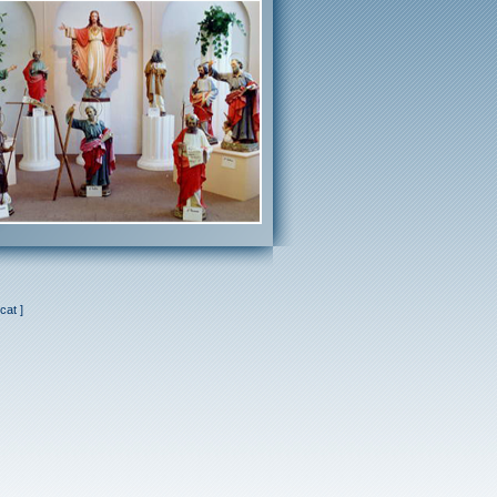
cat
]