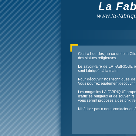
La Fab
www.la-fabriqu
C'est à Lourdes, au cœur de la Cit
des statues religieuses.
Le savoir-faire de LA FABRIQUE re
sont fabriqués à la main.
Pour découvrir nos techniques de f
Vous pourrez également découvrir n
Les magasins LA FABRIQUE proposen
d'articles religieux et de souveni
vous seront proposés à des prix tr
N'hésitez pas à nous contacter ou 